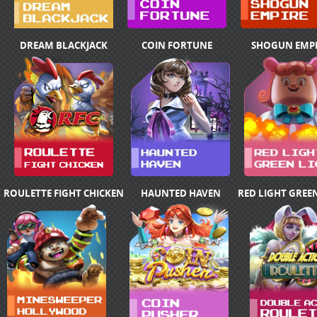
DREAM BLACKJACK
COIN FORTUNE
SHOGUN EMP
ROULETTE FIGHT CHICKEN
HAUNTED HAVEN
RED LIGHT GREE