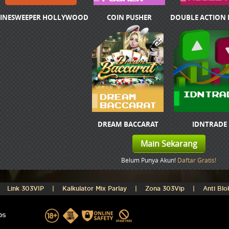
INESWEEPER HOLLYWOOD
COIN PUSHER
DOUBLE ACTION 
DREAM BACCARAT
IDNTRADE
Main Sekarang
Belum Punya Akun!
Daftar Gratis!
Link 303VIP
|
Kalkulator Mix Parlay
|
Zona 303Vip
|
Anti Blo