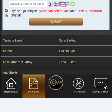
Saya setuju dengan
Syarat dan Ketentuan
dan
Aturan & Peraturan
dari 303VIP.
SUBMIT
Tentang kami
Cara Betting
Mobile
Link 303VIP
Kalkulator Mix Parlay
Zona 303Vip
Anti Blokir
BERANDA
DAFTAR
PROMOSI
LIVE CHAT
303VIP
sebagai tempat judi sportsbook paling digemari oleh pecinta
game judi online karena kualitas yang diberikan 303VIP adalah yang