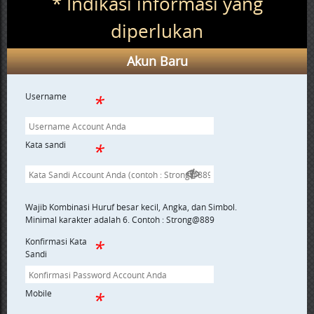
* Indikasi informasi yang
diperlukan
Akun Baru
Username
Kata sandi
Wajib Kombinasi Huruf besar kecil, Angka, dan Simbol.
Minimal karakter adalah 6. Contoh : Strong@889
Konfirmasi Kata
Sandi
Mobile